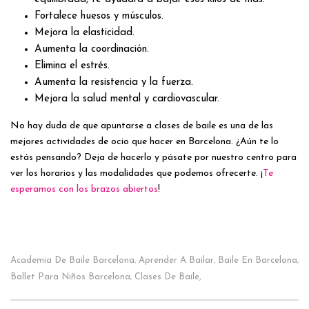
Fortalece huesos y músculos.
Mejora la elasticidad.
Aumenta la coordinación.
Elimina el estrés.
Aumenta la resistencia y la fuerza.
Mejora la salud mental y cardiovascular.
No hay duda de que apuntarse a clases de baile es una de las
mejores actividades de ocio que hacer en Barcelona. ¿Aún te lo
estás pensando? Deja de hacerlo y pásate por nuestro centro para
ver los horarios y las modalidades que podemos ofrecerte. ¡
Te
esperamos con los brazos abiertos
!
Academia De Baile Barcelona
Aprender A Bailar
Baile En Barcelona
,
,
,
Ballet Para Niños Barcelona
Clases De Baile,
,