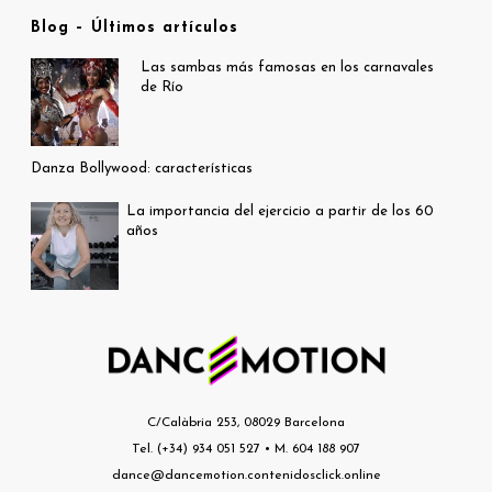
Blog – Últimos artículos
Las sambas más famosas en los carnavales
de Río
Danza Bollywood: características
La importancia del ejercicio a partir de los 60
años
C/Calàbria 253, 08029 Barcelona
Tel. (+34) 934 051 527 • M. 604 188 907
dance@dancemotion.contenidosclick.online