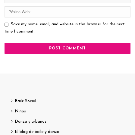
Save my name, email, and website in this browser for the next
time I comment.
Baile Social
Niños
Danza y urbanos
El blog de baile y danza