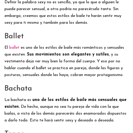
Definir la palabra sexy no es sencillo, ya que lo que a alguien le
puede parecer sensual, a otro podría no parecérselo tanto. Sin
embargo, creemos que estos estilos de baile te harán sentir muy
sexy para ti mismo y también para los demás.
Ballet
El
ballet
es uno de los estilos de baile más románticos y sensuales
que existen.
Sus movimientos son elegantes y sutiles
, y su
vestimenta deja ver muy bien la forma del cuerpo. Y eso por no
hablar cuando el ballet se practica en pareja, donde las figuras y
posturas, sensuales donde las haya, cobran mayor protagonismo.
Bachata
La bachata es
uno de los estilos de baile más sensuales que
existen.
De hecho, aunque no sea tu pareja de vida con la que
bailas, a vista de los demás pareceréis dos enamorados dispuestos
a darlo todo. Esto te hará sentir sexy y deseado o deseada.