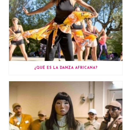
¿QUÉ ES LA DANZA AFRICANA?