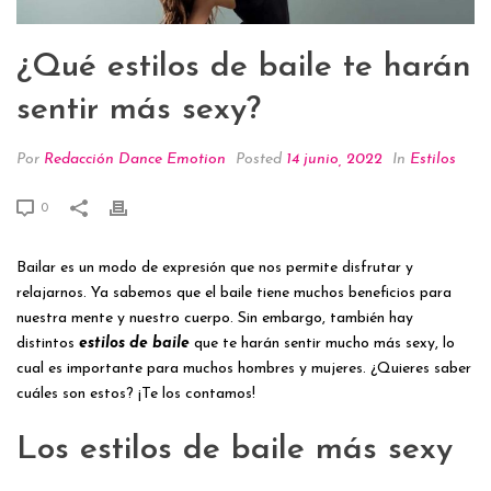
¿Qué estilos de baile te harán
sentir más sexy?
Por
Redacción Dance Emotion
Posted
14 junio, 2022
In
Estilos
0
Bailar es un modo de expresión que nos permite disfrutar y
relajarnos. Ya sabemos que el baile tiene muchos beneficios para
nuestra mente y nuestro cuerpo. Sin embargo, también hay
distintos
estilos de baile
que te harán sentir mucho más sexy, lo
cual es importante para muchos hombres y mujeres. ¿Quieres saber
cuáles son estos? ¡Te los contamos!
Los estilos de baile más sexy