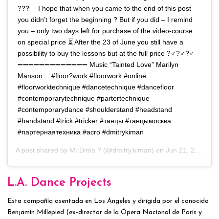
??? ⠀ I hope that when you came to the end of this post
you didn’t forget the beginning ? But if you did – I remind
you – only two days left for purchase of the video-course
on special price ⏳ After the 23 of June you still have a
possibility to buy the lessons but at the full price ?‍♂?‍♂?‍♂ ⠀
➖➖➖➖➖➖➖➖➖➖➖➖➖ Music “Tainted Love” Marilyn
Manson ⠀ #floor?work #floorwork #online
#floorworktechnique #dancetechnique #dancefloor
#contemporarytechnique #partertechnique
#contemporarydance #shoulderstand #headstand
#handstand #trick #tricker #танцы #танцымосква
#партернаятехника #acro #dmitrykiman
A post shared by
Mr.Dima ?
(@dmitry.kiman) on
Jun 21, 2020 at 11:10am PDT
L.A. Dance Projects
Esta compañía asentada en Los Ángeles y dirigida por el conocido
Benjamin Millepied (ex-director de la Ópera Nacional de París y