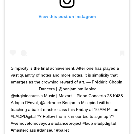
View this post on Instagram
Simplicity is the final achievement. After one has played a
vast quantity of notes and more notes, it is simplicity that
emerges as the crowning reward of art. ― Frédéric Chopin
⠀⠀⠀⠀⠀⠀⠀⠀⠀ Dancers | @benjaminmillepied +
@virginiecaussin Music | Mozart – Piano Concerto 23 K488
Adagio I'Envol, @airfrance Benjamin Millepied will be
teaching a ballet master class this Friday at 10 AM PT on
#LADPDigital ?? Follow the link in our bio to sign up ??
#wemovetomoveyou #ladanceproject #ladp #ladpdigital
#masterclass #danseur #ballet