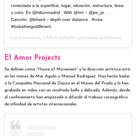
conectada a la superficie, lugar, situación, estructura, linea
y color. En @hiltonmadrid . With @hm – @jvv_pr . . . .
Canción: @bhwrd – depth over distance . #crea
#lookathingsdifferent
A post shared by
CARLA.SANDRA
(@lookathingsdifferent) on
Jul
El Amor Projects
Se definen como “House of Movement” y la dirección artística está
en las manos de Mar Aguilo y Manuel Rodríguez. Han hecho bailar
a la Compañía Nacional de Danza en el Museo del Prado y lo han
grabado en vídeo con un resultado bello y delicado. Además, desde
el confinamiento han empezado a difundir el trabajo coreográfico
de infinidad de artistas internacionales.