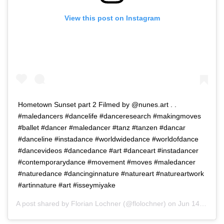
View this post on Instagram
Hometown Sunset part 2 Filmed by @nunes.art . .
#maledancers #dancelife #danceresearch #makingmoves
#ballet #dancer #maledancer #tanz #tanzen #dancar
#danceline #instadance #worldwidedance #worldofdance
#dancevideos #dancedance #art #danceart #instadancer
#contemporarydance #movement #moves #maledancer
#naturedance #dancinginnature #natureart #natureartwork
#artinnature #art #isseymiyake
A post shared by
Florian Lochner
(@flolochner) on
Jun 14, 2020 at 1:05pm PDT