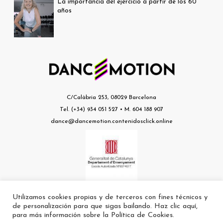
La importancia del ejercicio a partir de los 60
años
C/Calàbria 253, 08029 Barcelona
Tel. (+34) 934 051 527 • M. 604 188 907
dance@dancemotion.contenidosclick.online
Utilizamos cookies propias y de terceros con fines técnicos y
Escuela nº a8074677 autorizada por el Departament d’Ensenyament de la
de personalización para que sigas bailando. Haz clic aquí,
Generalitat
para más información sobre la Política de Cookies.