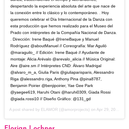
despertando la experiencia absoluta del arte que nace de
la conexión entre lo clásico y lo contemporáneo. . Hoy
queremos celebrar el Día Internacional de la Danza con
esta producción que hemos realizado para el Museo del
Prado con intérpretes de la Compañía Nacional de Danza.
. Dirección: Irene Baqué @IreneBaque y Manuel
Rodríguez @aboutManuel // Coreografía: Mar Aguiló
@maraguilo_ // Edición: Irene Baqué // Ayudante de
montaje: Alicia Arévalo @arevalo_alicia // Música Original:
Aire @aire.sm // Intérpretes CND: Álvaro Madrigal
@alvaro_m_a, Giulia Paris @giuliaparisparis, Alessandro
Riga @alessandro.riga, Anthony Pina @pina8787,
Benjamin Poirier @benjipoirier, Yae Gee Park
@yaegee619, Haruhi Otani @haruhi0309, Giada Rossi
@giada.rossi10 // Diseño Gráfico: @131_gd
A post shared by
ELAMOR
(@amorprojects) on
Apr 29, 2020 at 12:58am PDT
Florian Lochner