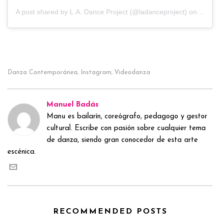
A post shared by
L.A. Dance Project
(@ladanceproject) on
May 2
Danza Contemporánea
Instagram
Videodanza
,
,
Manuel Badás
Manu es bailarín, coreógrafo, pedagogo y gestor
cultural. Escribe con pasión sobre cualquier tema
de danza, siendo gran conocedor de esta arte
escénica.
RECOMMENDED POSTS