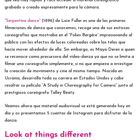
que sea muy rápido y fácil acceder a material coreográfico
grabado o creado expresamente para la cámara.
“Serpentine dance”
(1896) de Loïe Fuller es una de las primeras
filmaciones de danza que conocemos, recoge una de sus exitosas
coreografías que mostraba en el “Folies Bergère” impresionando al
público con los efectos de luces coloreadas sobre las telas que
hacía mover alrededor de ella. Sin embargo, es Maya Deren a quien
se reconoce como precursora del vídeo-danza ya que no se limita a
filmar una coreografía simplemente, si no que empieza a investigar
la creación de movimiento y cine al mismo tiempo. Nacida en
Ucrania, desarrolla toda su carrera en Estados Unidos y cabe
resaltar su película “A Study in Choreography for Camera” junto al
prestigioso coreógrafo Talley Beaty.
Veamos ahora que material audiovisual se está generando hoy en
día y os presentamos 5 cuentas de Instagram para disfrutar de la
danza:
Look at things different