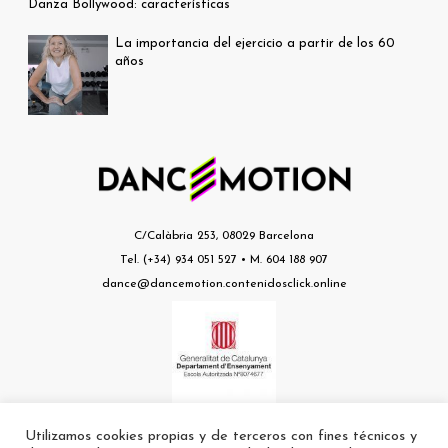
Danza Bollywood: características
La importancia del ejercicio a partir de los 60
años
C/Calàbria 253, 08029 Barcelona
Tel. (+34) 934 051 527 • M. 604 188 907
dance@dancemotion.contenidosclick.online
Utilizamos cookies propias y de terceros con fines técnicos y
Escuela nº a8074677 autorizada por el Departament d’Ensenyament de la