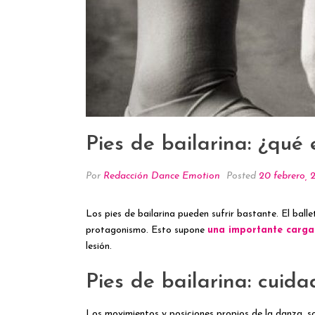
Pies de bailarina: ¿qué 
Por
Redacción Dance Emotion
Posted
20 febrero,
Los pies de bailarina pueden sufrir bastante. El ball
protagonismo. Esto supone
una importante carga 
lesión.
Pies de bailarina: cuida
Los movimientos y posiciones propios de la danza, s