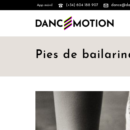
(+34) 604 188 907
dance@danc
App móvil
Pies de bailarin