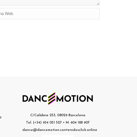
s
C/Calàbria 253, 08029 Barcelona
o
Tel. (+34) 934 051 527 • M. 604 188 907
dance@dancemotion.contenidosclick.online