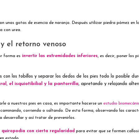
n unas gotas de esencia de naranjo. Después utilizar piedra pómez en las
a con urea.
 y el retorno venoso
or forma es
invertir las extremidades inferiores
, es decir, poner los 
es con los tobillos y separar los dedos de los pies todo lo posible du
, el isquiotibilial y la pantorrilla
, apretando y relajando alte
le a nuestros pies en casa, es importante hacerse un
estudio biomecáni
aminando, corriendo o saltando. De esta forma, observando las caracter
 desarrollar y así tratar de prevenirlos.
 quiropodia con cierta regularidad
para evitar que se formen callosi
uen estado.