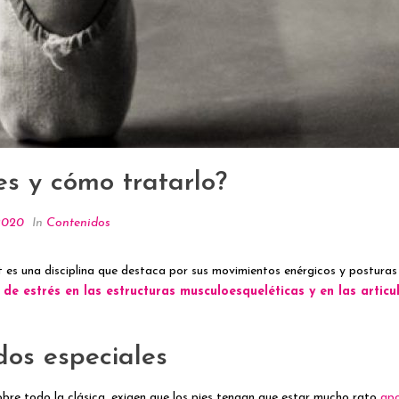
es y cómo tratarlo?
 2020
In
Contenidos
et es una disciplina que destaca por sus movimientos enérgicos y posturas
de estrés en las estructuras musculoesqueléticas y en las articu
dos especiales
obre todo la clásica, exigen que los pies tengan que estar mucho rato
apo