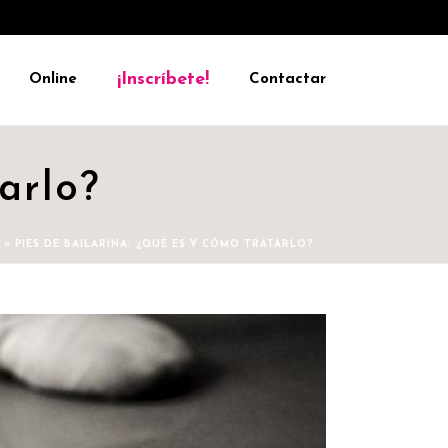
¡Inscríbete!
Online
Contactar
arlo?
»
PIES DE BAILARINA: ¿QUÉ ES Y CÓMO TRATARLO?