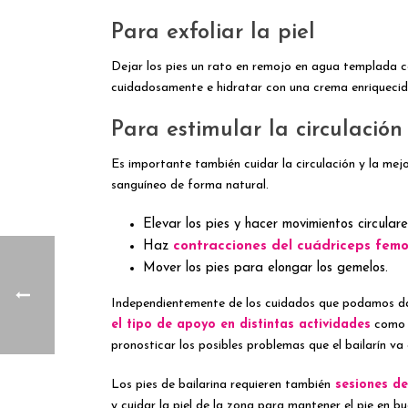
Para exfoliar la piel
Dejar los pies un rato en remojo en agua templada co
cuidadosamente e hidratar con una crema enriquecid
Para estimular la circulación
Es importante también cuidar la circulación y la mej
sanguíneo de forma natural.
Elevar los pies y hacer movimientos circular
Haz
contracciones del cuádriceps femoral
Mover los pies para elongar los gemelos.
Independientemente de los cuidados que podamos dar
el tipo de apoyo en distintas actividades
como c
pronosticar los posibles problemas que el bailarín va a
Los pies de bailarina requieren también
sesiones de
y cuidar la piel de la zona para mantener el pie en b