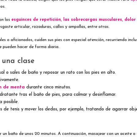
os.
on los
esguinces de repetición, las sobrecargas musculares, dolor en
gaste articular, rozaduras, callos y ampollas, entre otras.
nales o aficionados, cuiden sus pies con especial atención, recurriendo inc
e pueden hacer de forma diaria.
s una clase
al o sales de baño y reposar un rato con los pies en alto.
tivamente.
ón de menta
durante cinco minutos.
dratante tras el baño de pies, para calmar y desinflamar.
 posible.
as de tenis y mover los dedos, por ejemplo, tratando de agarrar obje
r un baño de unos 20 minutos. A continuación, masajear con un aceite o