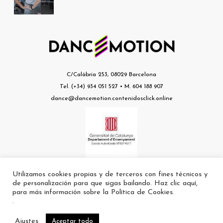
C/Calàbria 253, 08029 Barcelona
Tel. (+34) 934 051 527 • M. 604 188 907
dance@dancemotion.contenidosclick.online
Utilizamos cookies propias y de terceros con fines técnicos y
Escuela nº a8074677 autorizada por el Departament d’Ensenyament de la
de personalización para que sigas bailando. Haz clic aquí,
Generalitat
para más información sobre la Política de Cookies.
.
Ajustes
Aceptar todo