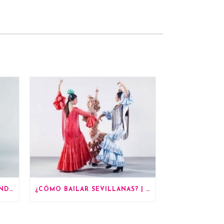
LOS ORÍGENES DEL ROCK AND ROLL
¿CÓMO BAILAR SEVILLANAS? | 4 PASOS SENCILLOS PARA PRINCIPIANTES