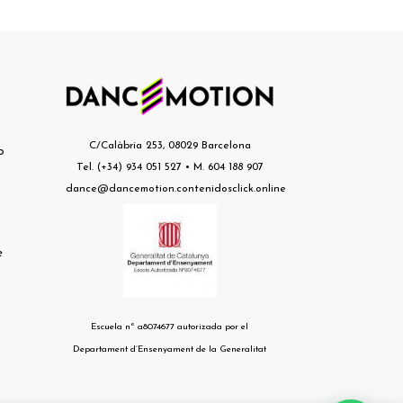
s
C/Calàbria 253, 08029 Barcelona
o
Tel. (+34) 934 051 527 • M. 604 188 907
dance@dancemotion.contenidosclick.online
l
e
Escuela nº a8074677 autorizada por el
Departament d’Ensenyament de la Generalitat