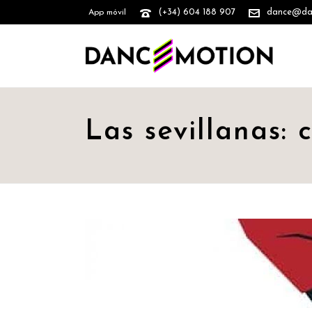
(+34) 604 188 907
dance@danc
App móvil
Las sevillanas: 