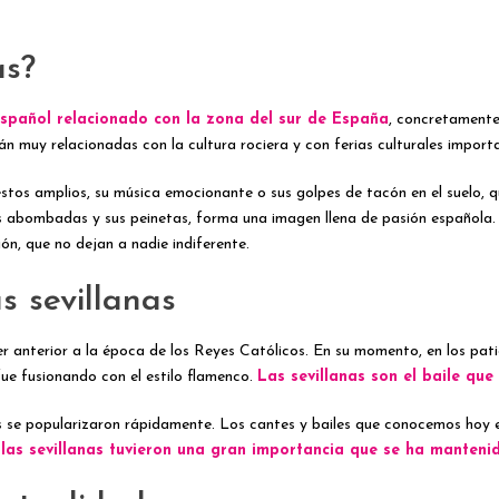
as?
 español relacionado con la zona del sur de España
, concretamente
n muy relacionadas con la cultura rociera y con ferias culturales importa
estos amplios, su música emocionante o sus golpes de tacón en el suelo, 
gas abombadas y sus peinetas, forma una imagen llena de pasión española
ión, que no dejan a nadie indiferente.
as sevillanas
ser anterior a la época de los Reyes Católicos. En su momento, en los pati
fue fusionando con el estilo flamenco.
Las sevillanas son el baile que
nas se popularizaron rápidamente. Los cantes y bailes que conocemos hoy 
 las sevillanas tuvieron una gran importancia que se ha manteni