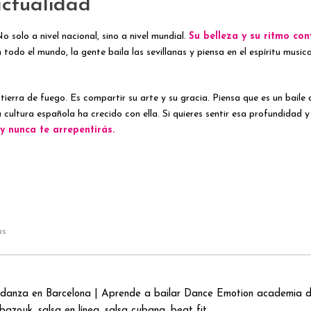
actualidad
o solo a nivel nacional, sino a nivel mundial.
Su belleza y su ritmo con
 todo el mundo, la gente baila las sevillanas y piensa en el espíritu musi
a tierra de fuego. Es compartir su arte y su gracia. Piensa que es un baile
a cultura española ha crecido con ella. Si quieres sentir esa profundidad 
y nunca te arrepentirás.
as
danza en Barcelona | Aprende a bailar Dance Emotion academia de
azouk, salsa en línea, salsa cubana, beat fit...