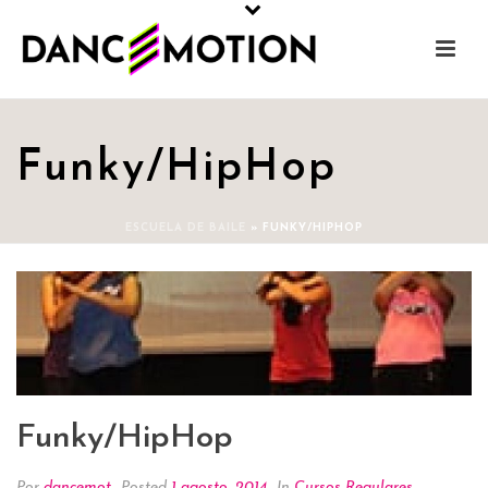
Funky/HipHop
ESCUELA DE BAILE
»
FUNKY/HIPHOP
Funky/HipHop
Por
dancemot
Posted
1 agosto, 2014
In
Cursos Regulares