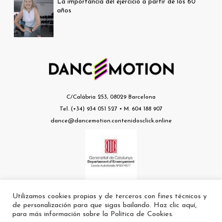
La importancia del ejercicio a partir de los 60
años
C/Calàbria 253, 08029 Barcelona
Tel. (+34) 934 051 527 • M. 604 188 907
dance@dancemotion.contenidosclick.online
Utilizamos cookies propias y de terceros con fines técnicos y
Escuela nº a8074677 autorizada por el Departament d’Ensenyament de la
de personalización para que sigas bailando. Haz clic aquí,
Generalitat
para más información sobre la Política de Cookies.