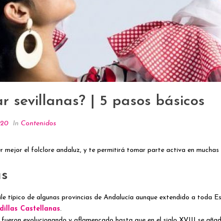
 sevillanas? | 5 pasos básicos
020
In
Contenidos
r mejor el folclore andaluz, y te permitirá tomar parte activa en muchas 
as
baile típico de algunas provincias de Andalucía aunque extendido a toda 
dillas Castellanas
.
fueron evolucionando y aflamencado hasta que en el siglo XVIII se añadió