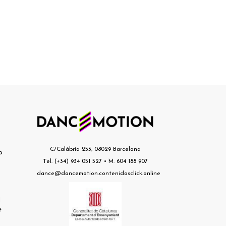
s
C/Calàbria 253, 08029 Barcelona
o
Tel. (+34) 934 051 527 • M. 604 188 907
dance@dancemotion.contenidosclick.online
l
e