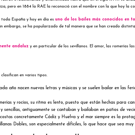
riza, pero en 1884 la RAE la reconoció con el nombre con la que hoy la 
e toda España y hoy en día es
uno de los bailes más conocidos en t
in embargo, se ha popularizado de tal manera que se han creado distinta
amente andaluz
y en particular de los sevillanos. El amor, las romerías la
clasifican en varios tipos.
a año nacen nuevas letras y músicas y se suelen bailar en las feri
erías y rocíos, su ritmo es lento, puesto que están hechas para cant
 sencillas, antiguamente se cantaban y bailaban en patios de veci
 costas concretamente Cádiz y Huelva y el mar siempre es la protago
lanas Dobles, son especialmente difíciles, lo que hace que sea muy