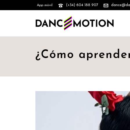
(+34) 604 188 907
dance@danc
App móvil
¿Cómo aprender 