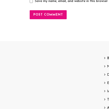
Save my name, email, and website in this browser
B
N
D
E
I
T
A