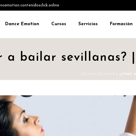
emotion.contenidosclick.online
Dance Emotion
Cursos
Servicios
Formación
a bailar sevillanas? |
ESCUELA DE BAILE
»
¿CÓMO A