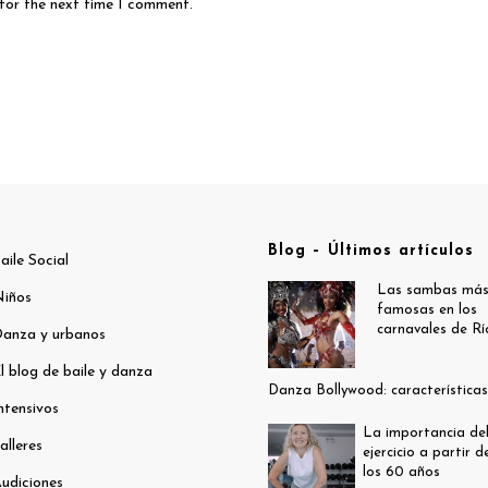
 for the next time I comment.
Blog – Últimos artículos
aile Social
Las sambas má
iños
famosas en los
carnavales de Rí
anza y urbanos
l blog de baile y danza
Danza Bollywood: características
ntensivos
La importancia de
alleres
ejercicio a partir d
los 60 años
udiciones