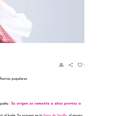
1
fiestas populares.
España.
Su origen se remonta a años previos a
 el baile. Se estrenó en la
feria de Sevilla
, el mismo