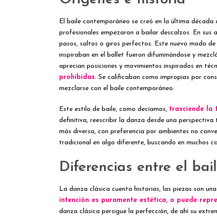
El baile contemporáneo se creó en la última década d
profesionales empezaron a bailar descalzos. En sus ac
pasos, saltos o giros perfectos. Este nuevo modo de
inspiraban en el ballet fueron difuminándose y mezcl
aprecian posiciones y movimientos inspirados en técn
prohibidas
. Se calificaban como impropias por con
mezclarse con el baile contemporáneo.
Este estilo de baile, como decíamos,
trasciende la 
definitiva, reescribir la danza desde una perspectiv
más diversa, con preferencia por ambientes no conven
tradicional en algo diferente, buscando en muchos ca
Diferencias entre el ba
La danza clásica cuenta historias, las piezas son una
intención es puramente estética, o puede repr
danza clásica persigue la perfección, de ahí su extrem