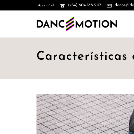
(+34) 604 188 907
dance@danc
App móvil
Características