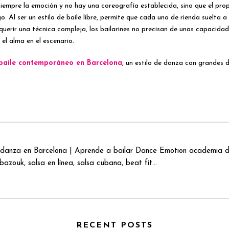
iempre la emoción y no hay una coreografía establecida, sino que el propi
 Al ser un estilo de baile libre, permite que cada uno de rienda suelta a
querir una técnica compleja, los bailarines no precisan de unas capacidade
 el alma en el escenario.
baile contemporáneo en Barcelona
, un estilo de danza con grandes 
danza en Barcelona | Aprende a bailar Dance Emotion academia de
azouk, salsa en línea, salsa cubana, beat fit...
RECENT POSTS