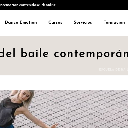
emotion.contenidosclick.online
Dance Emotion
Cursos
Servicios
Formación
 del baile contemporá
ESCUELA DE BAI