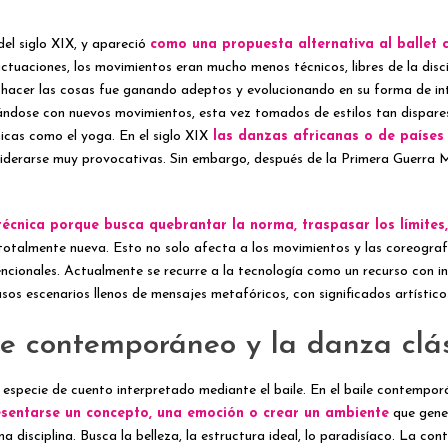
el siglo XIX, y apareció
como una propuesta alternativa al ballet c
tuaciones, los movimientos eran mucho menos técnicos, libres de la discip
 hacer las cosas fue ganando adeptos y evolucionando en su forma de inte
ándose con nuevos movimientos, esta vez tomados de estilos tan dispares
icas como el yoga. En el siglo XIX
las danzas africanas o de países 
siderarse muy provocativas. Sin embargo, después de la Primera Guerra 
técnica porque busca quebrantar la norma, traspasar los límites,
a totalmente nueva. Esto no solo afecta a los movimientos y las coreogra
cionales. Actualmente se recurre a la tecnología como un recurso con infi
sos escenarios llenos de mensajes metafóricos, con significados artístico
ile contemporáneo y la danza clá
 especie de cuento interpretado mediante el baile. En el baile contemporá
esentarse un concepto, una emoción o crear un ambiente
que gener
a disciplina. Busca la belleza, la estructura ideal, lo paradisíaco. La co