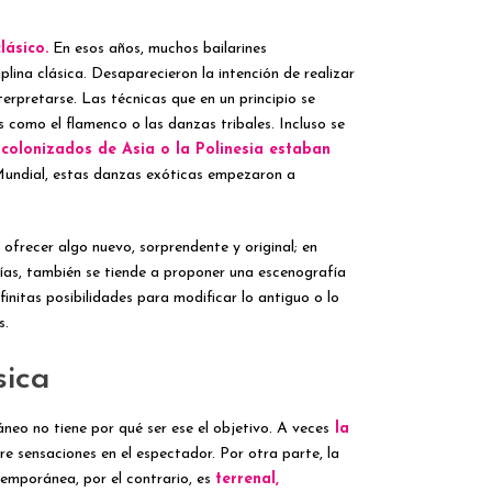
lásico.
En esos años, muchos bailarines
lina clásica. Desaparecieron la intención de realizar
rpretarse. Las técnicas que en un principio se
 como el flamenco o las danzas tribales. Incluso se
colonizados de Asia o la Polinesia estaban
Mundial, estas danzas exóticas empezaron a
ofrecer algo nuevo, sorprendente y original; en
fías, también se tiende a proponer una escenografía
nitas posibilidades para modificar lo antiguo o lo
s.
sica
neo no tiene por qué ser ese el objetivo. A veces
la
e sensaciones en el espectador. Por otra parte, la
ntemporánea, por el contrario, es
terrenal,