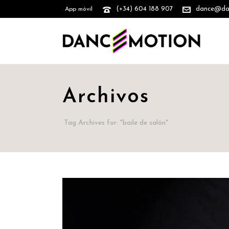
(+34) 604 188 907
dance@danc
App móvil
Archivos
Tag Archives for: "baile de salón"