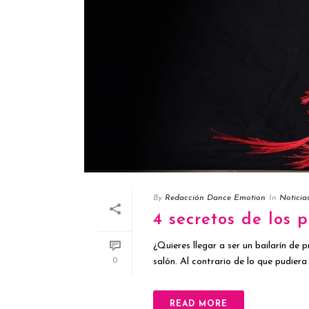
By
Redacción Dance Emotion
In
Noticia
4 secretos de los 
¿Quieres llegar a ser un bailarín de 
salón. Al contrario de lo que pudiera
0
READ MORE