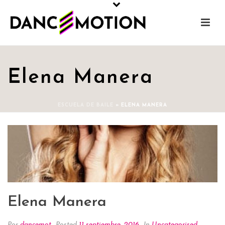
Elena Manera
ESCUELA DE BAILE
»
ELENA MANERA
Elena Manera
Por
dancemot
Posted
11 septiembre, 2016
In
Uncategorised