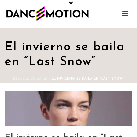
El invierno se baila
en “Last Snow”
ESCUELA DE BAILE
»
EL INVIERNO SE BAILA EN “LAST SNOW”