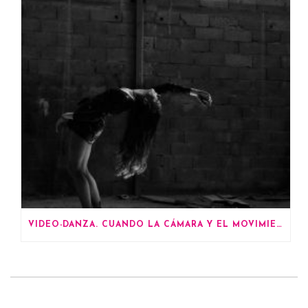
VIDEO-DANZA. CUANDO LA CÁMARA Y EL MOVIMIENTO CREAN UN LENGUAJE PROPIO