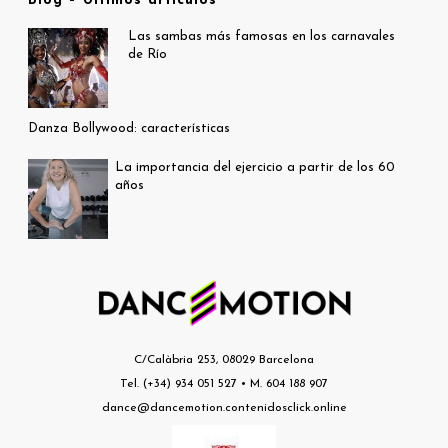
Blog – Últimos artículos
Las sambas más famosas en los carnavales
de Río
Danza Bollywood: características
La importancia del ejercicio a partir de los 60
años
C/Calàbria 253, 08029 Barcelona
Tel. (+34) 934 051 527 • M. 604 188 907
dance@dancemotion.contenidosclick.online