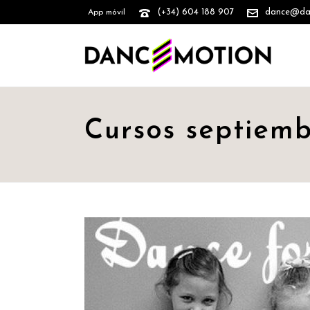
(+34) 604 188 907
dance@danc
App móvil
Cursos septiem