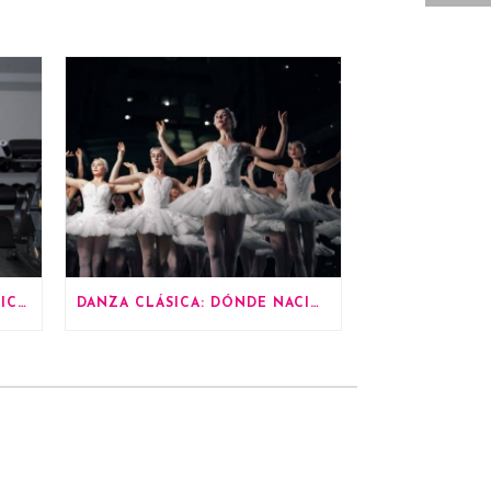
LA IMPORTANCIA DEL EJERCICIO A PARTIR DE LOS 60 AÑOS
DANZA CLÁSICA: DÓNDE NACIÓ Y TODO LO QUE DEBES SABER