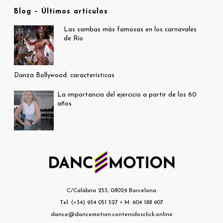
Blog – Últimos artículos
Las sambas más famosas en los carnavales
de Río
Danza Bollywood: características
La importancia del ejercicio a partir de los 60
años
C/Calàbria 253, 08029 Barcelona
Tel. (+34) 934 051 527 • M. 604 188 907
dance@dancemotion.contenidosclick.online