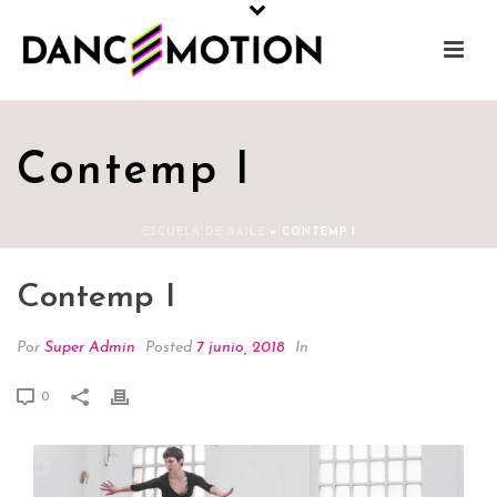
Contemp I
ESCUELA DE BAILE
»
CONTEMP I
Contemp I
Por
Super Admin
Posted
7 junio, 2018
In
0