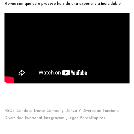
Remarcan que este proceso ha sido una experiencia inolvidable.
ASOS
Candoco Dance Company
Danza Y Diversidad Funcional
,
,
,
Diversidad Funcional
Integración
Juegos Paraolímpicos
,
,