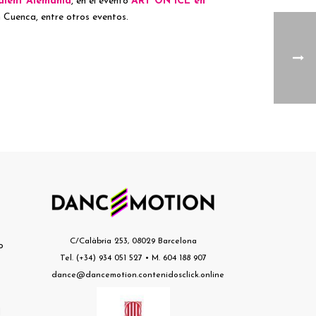
alent Alemania
, en el evento
ART ON ICE en
en Cuenca, entre otros eventos.
s
C/Calàbria 253, 08029 Barcelona
o
Tel. (+34) 934 051 527 • M. 604 188 907
dance@dancemotion.contenidosclick.online
l