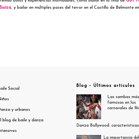
tenido bolos y experiencias inolvidables, cómo bailar en la final de
Got T
Suiza,
y bailar en múltiples pases del terror en el Castillo de Belmonte 
Blog – Últimos artículos
aile Social
Las sambas má
iños
famosas en los
carnavales de Rí
anza y urbanos
l blog de baile y danza
Danza Bollywood: características
ntensivos
La importancia de