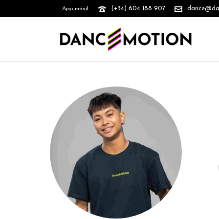
(+34) 604 188 907
dance@danc
App móvil