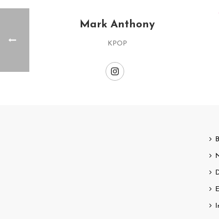
Mark Anthony
KPOP
B
N
D
E
I