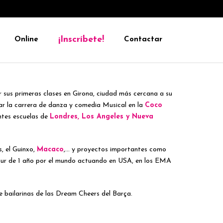
¡Inscríbete!
Online
Contactar
r sus primeras clases en Girona, ciudad más cercana a su
iar la carrera de danza y comedia Musical en la
Coco
entes escuelas de
Londres, Los Angeles y Nueva
s, el Guinxo,
Macaco
,… y proyectos importantes como
 tour de 1 año por el mundo actuando en USA, en los EMA
 bailarinas de las Dream Cheers del Barça.