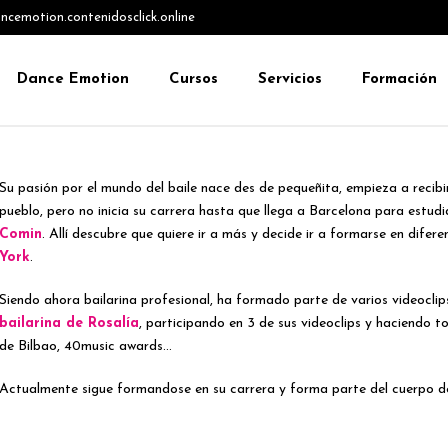
emotion.contenidosclick.online
Dance Emotion
Cursos
Servicios
Formación
Su pasión por el mundo del baile nace des de pequeñita, empieza a recibi
pueblo, pero no inicia su carrera hasta que llega a Barcelona para estud
Comin
. Allí descubre que quiere ir a más y decide ir a formarse en difer
York
.
Siendo ahora bailarina profesional, ha formado parte de varios videoclip
bailarina de Rosalía
, participando en 3 de sus videoclips y haciendo
de Bilbao, 40music awards…
Actualmente sigue formandose en su carrera y forma parte del cuerpo de