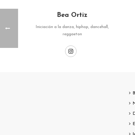
Bea Ortiz
Iniciación a la danza, hiphop, dancehall,
reggaeton
B
N
D
E
I