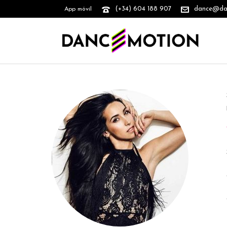
(+34) 604 188 907
dance@danc
App móvil