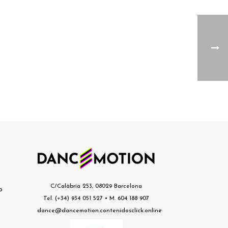
s
C/Calàbria 253, 08029 Barcelona
o
Tel. (+34) 934 051 527 • M. 604 188 907
dance@dancemotion.contenidosclick.online