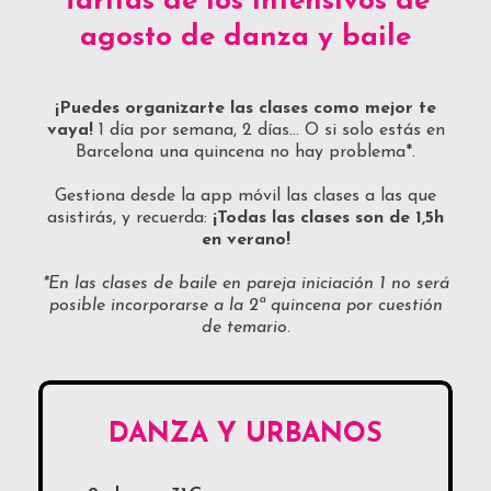
Tarifas de los intensivos de
agosto de danza y baile
¡Puedes organizarte las clases como mejor te
vaya!
1 día por semana, 2 días… O si solo estás en
Barcelona una quincena no hay problema*.
Gestiona desde la app móvil las clases a las que
asistirás, y recuerda:
¡Todas las clases son de 1,5h
en verano!
*En las clases de baile en pareja iniciación 1 no será
posible incorporarse a la 2ª quincena por cuestión
de temario.
DANZA Y URBANOS