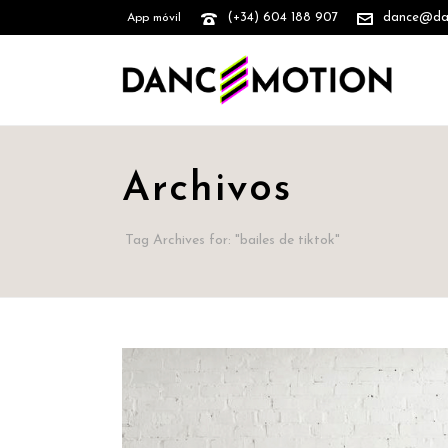
(+34) 604 188 907
dance@danc
App móvil
Archivos
Tag Archives for: "bailes de tiktok"