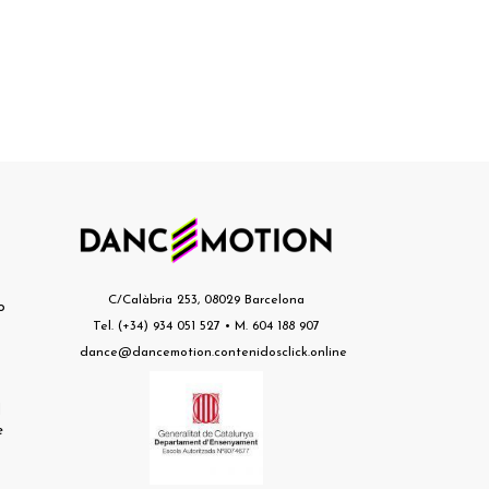
s
C/Calàbria 253, 08029 Barcelona
o
Tel. (+34) 934 051 527 • M. 604 188 907
dance@dancemotion.contenidosclick.online
l
e