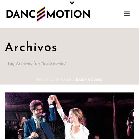
Archivos
Tag Archives for: "baile novios"
ESCUELA DE BAILE
»
BAILE NOVIOS