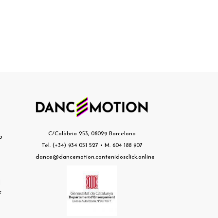
s
C/Calàbria 253, 08029 Barcelona
o
Tel. (+34) 934 051 527 • M. 604 188 907
dance@dancemotion.contenidosclick.online
l
e