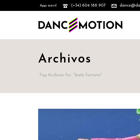
(+34) 604 188 907
dance@danc
App móvil
Archivos
Tag Archives for: "baile fortnite"