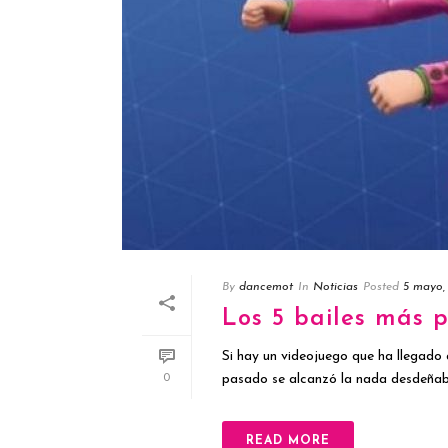
By
dancemot
In
Noticias
Posted
5 mayo,
Los 5 bailes más p
Si hay un videojuego que ha llegado a
pasado se alcanzó la nada desdeñable
0
READ MORE