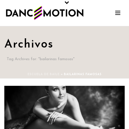
Archivos
Tag Archives for: "bailarinas famosas"
ESCUELA DE BAILE
»
BAILARINAS FAMOSAS