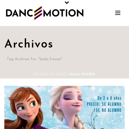
Archivos
Tag Archives for: "baila frozen"
ESCUELA DE BAILE
»
BAILA FROZEN