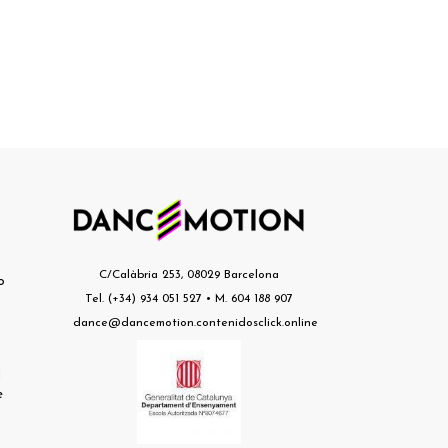
s
C/Calàbria 253, 08029 Barcelona
o
Tel. (+34) 934 051 527 • M. 604 188 907
dance@dancemotion.contenidosclick.online
l
e