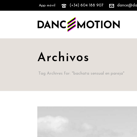
(+34) 604 188 907
dance@danc
App móvil
Archivos
Tag Archives for: "bachata sensual en pareja"