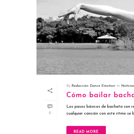
By
Redacción Dance Emotion
In
Noticia
Cómo bailar bacha
Los pasos básicos de bachata son r
cualquier canción con este ritmo se ba
0
READ MORE