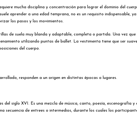
requiere mucha disciplina y concentración para lograr el dominio del cuer
 se suele aprender a una edad temprana, no es un requisito indispensable, 
iorizar los pasos y los movimientos.
llas de suela muy blanda y adaptable, completa o partida. Una vez que lo
trenamiento utilizando puntas de ballet. La vestimenta tiene que ser suav
posiciones del cuerpo.
arrollado, responden a un origen en distintas épocas o lugares.
es del siglo XVI. Es una mezcla de música, canto, poesía, escenografía y 
 una secuencia de entrees o intermedios, durante los cuales los participan