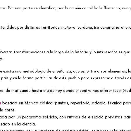
ticas. Por una parte se identifica, por lo común con el baile flamenco, a
tendidas por distintos territorios: muñeira, sardana, isa canaria, jota, etc
versas transformaciones a lo largo de la historia y lo interesante es que
y.
que exista una metodología de enseñanza, que es, entre otros elementos, 
o país y en la forma particular de este pueblo para expresarse a través d
e ha ido matizando hasta día de hoy donde encontramos diferentes métod
a
basada en técnica clásica, puntas, repertorio, adagio, técnica par
de corte.
ada por un programa estricto, con rutinas de ejercicio previstas pa
sado en la ciencia.