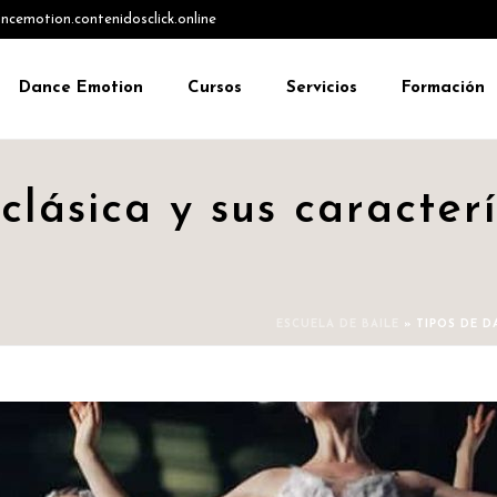
emotion.contenidosclick.online
Dance Emotion
Cursos
Servicios
Formación
lásica y sus caracterí
ESCUELA DE BAILE
»
TIPOS DE D