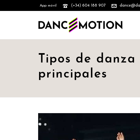
(+34) 604 188 907
dance@danc
App móvil
Tipos de danza c
principales