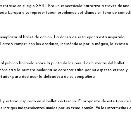
ntarse en el siglo XVIII. Era un espectáculo narrativo a través de una 
toda Europa y se representaban problemas cotidianos en tono de comedi
reemplazar al ballet de acción.
La danza de esta época está inspirada
l arte y romper con las ataduras, inclinándose por lo mágico, lo exótico
l público bailando sobre la punta de los pies. Las historias del ballet
nórdica y la primera bailarina se caracterizaba por su aspecto etéreo y
portador para destacar la delicadeza de su compañera.
I y estaba inspirado en el ballet cortesano. El propósito de este tipo de
ias intrigas independientes unidas por un tema común. En los intermedios 