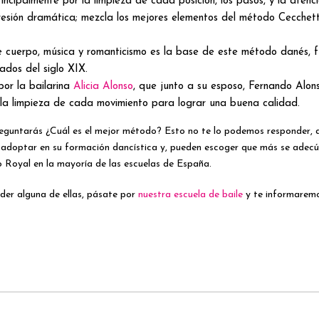
ncipalmente por la limpieza de cada posición, los pasos, y la atenci
presión dramática; mezcla los mejores elementos del método Cecchett
e cuerpo, música y romanticismo es la base de este método danés,
dos del siglo XIX.
por la bailarina
Alicia Alonso
, que junto a su esposo, Fernando Alons
 la limpieza de cada movimiento para lograr una buena calidad.
reguntarás ¿Cuál es el mejor método? Esto no te lo podemos responder,
 adoptar en su formación dancística y, pueden escoger que más se adecú
Royal en la mayoría de las escuelas de España.
der alguna de ellas, pásate por
nuestra escuela de baile
y te informaremos