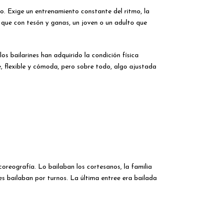
po. Exige un entrenamiento constante del ritmo, la
ya que con tesón y ganas, un joven o un adulto que
s bailarines han adquirido la condición física
e, flexible y cómoda, pero sobre todo, algo ajustada
coreografía.
Lo bailaban los cortesanos, la familia
tes bailaban por turnos. La última entree era bailada