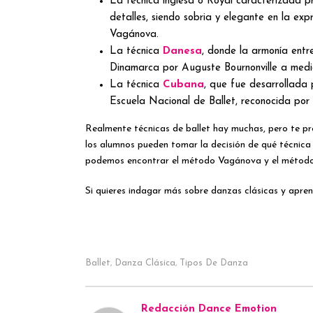
La técnica inglesa o Royal caracterizada pri
detalles, siendo sobria y elegante en la ex
Vagánova.
La técnica
Danesa
, donde la armonía entr
Dinamarca por Auguste Bournonville a media
La técnica
Cubana
, que fue desarrollada 
Escuela Nacional de Ballet, reconocida por
Realmente técnicas de ballet hay muchas, pero te p
los alumnos pueden tomar la decisión de qué técnica
podemos encontrar el método Vagánova y el método 
Si quieres indagar más sobre danzas clásicas y apren
Ballet
Danza Clásica
Tipos De Danza
,
,
Redacción Dance Emotion